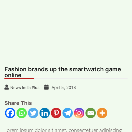
#
MUMBAI (29)
#
COVID-19 (28)
POPULAR TAG
#
KINGSTON TECHNOLOGY (21)
#
ACTOR (17)
#
SHANTANU BHAMARE (16)
#
SHAN SE ENTERTAINMENT (16)
#
BENGALURU (15)
Home
>
Tech
>
Gadgets
>
Fashion brands
up the smartwatch game online
Fashion brands up the smartwatch game
online
April 5, 2018
News India Plus
Share This
Lorem ipsum dolor sit amet, consectetuer adipiscing