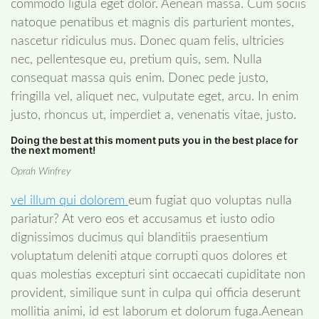
commodo ligula eget dolor. Aenean massa. Cum sociis
natoque penatibus et magnis dis parturient montes,
nascetur ridiculus mus. Donec quam felis, ultricies
nec, pellentesque eu, pretium quis, sem. Nulla
consequat massa quis enim. Donec pede justo,
fringilla vel, aliquet nec, vulputate eget, arcu. In enim
justo, rhoncus ut, imperdiet a, venenatis vitae, justo.
Doing the best at this moment puts you in the best place for
the next moment!
Oprah Winfrey
vel illum qui dolorem
eum fugiat quo voluptas nulla
pariatur? At vero eos et accusamus et iusto odio
dignissimos ducimus qui blanditiis praesentium
voluptatum deleniti atque corrupti quos dolores et
quas molestias excepturi sint occaecati cupiditate non
provident, similique sunt in culpa qui officia deserunt
mollitia animi, id est laborum et dolorum fuga.Aenean